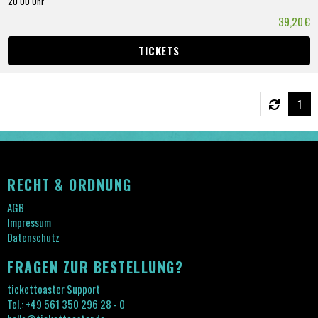
20:00 Uhr
39,20 €
TICKETS
1
RECHT & ORDNUNG
AGB
Impressum
Datenschutz
FRAGEN ZUR BESTELLUNG?
tickettoaster Support
Tel.: +49 561 350 296 28 - 0