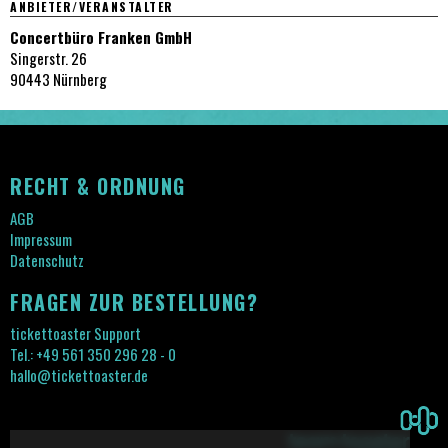
ANBIETER/VERANSTALTER
Concertbüro Franken GmbH
Singerstr. 26
90443 Nürnberg
RECHT & ORDNUNG
AGB
Impressum
Datenschutz
FRAGEN ZUR BESTELLUNG?
tickettoaster Support
Tel.: +49 561 350 296 28 - 0
hallo@tickettoaster.de