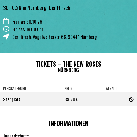
30.10.26 in Nürnberg, Der Hirsch
Freitag 30.10.26
Einlass: 19:00 Uhr
Der Hirsch
,
Vogelweiherstr. 66
,
90441
Nürnberg
TICKETS – THE NEW ROSES
NÜRNBERG
PREISKATEGORIE
PREIS
ANZAHL
Stehplatz
39,20 €
INFORMATIONEN
Jugendschutz: